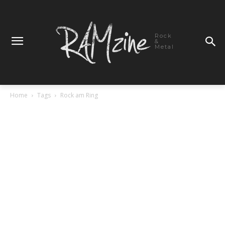
Rock
&
Metal
Home
Tags
Rock am Ring