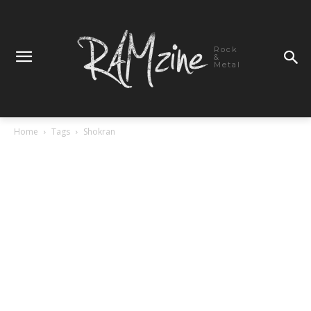
Rock
&
Metal
Home
Tags
Shokran