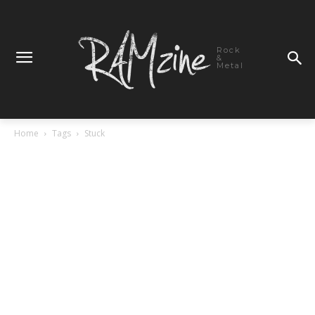
Rock
&
Metal
Home
Tags
Stuck