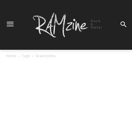
Rock
&
Metal
Home
Tags
Grave Jones