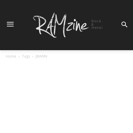
Rock
&
Metal
Home
Tags
JMANN