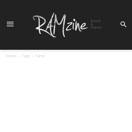
Rock
&
Metal
Home
Tags
Tarot