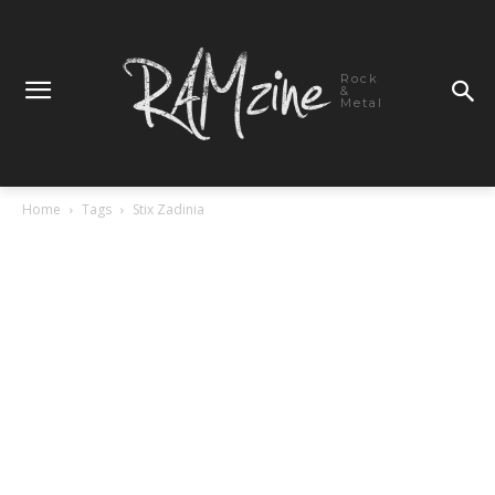
Rock
&
Metal
Home
Tags
Stix Zadinia