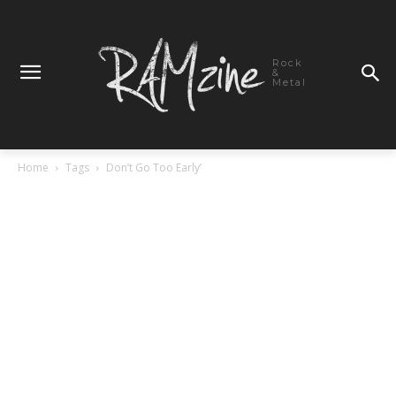
Rock
&
Metal
Home
Tags
Don’t Go Too Early’