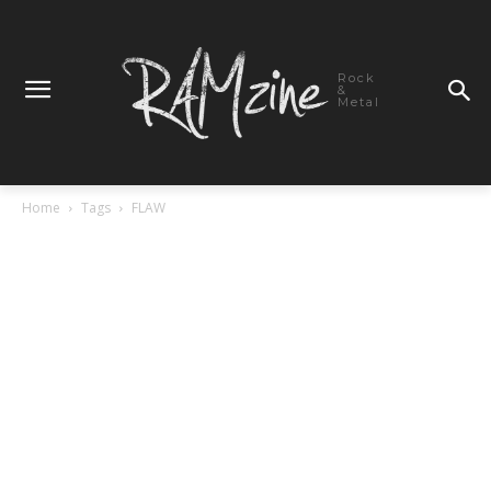
Rock
&
Metal
Home
Tags
FLAW