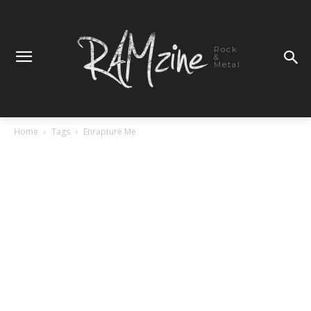
Rock
&
Metal
Home
Tags
Enrapture Me