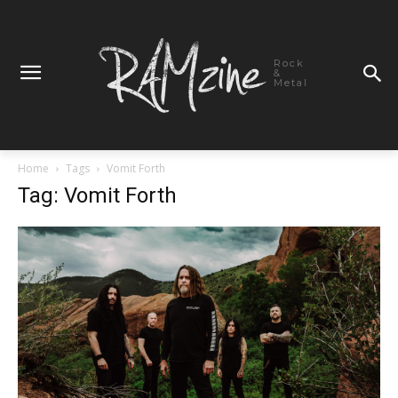
Rock
&
Metal
Home
Tags
Vomit Forth
Tag: Vomit Forth